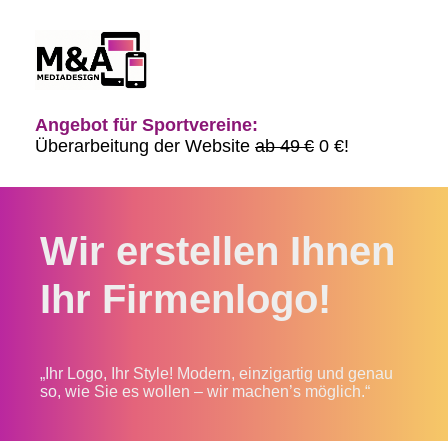
Angebot für Sportvereine:
Überarbeitung der Website
ab 49 €
0 €!
Wir erstellen Ihnen
Ihr Firmenlogo!
„Ihr Logo, Ihr Style! Modern, einzigartig und genau
so, wie Sie es wollen – wir machen’s möglich.“